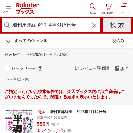
メニュー
すべてのジャンル
絞込み
絞込条件：
2026/02/01～2026/02/28
セーフサーチ
レビュー評価順
標準
1～2件 (全 2件)
ご指定いただいた検索条件では、楽天ブックス内に該当商品はご
ざいませんでしたので、関連する結果を表示いたします。
週刊東洋経済 2026年2月14日号
2026年02月09日発売
880
円
(税込)
8
ポイント
1倍