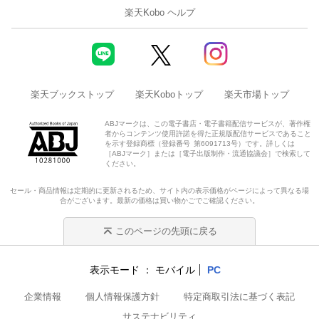
楽天Kobo ヘルプ
楽天ブックストップ
楽天Koboトップ
楽天市場トップ
ABJマークは、この電子書店・電子書籍配信サービスが、著作権
者からコンテンツ使用許諾を得た正規版配信サービスであること
を示す登録商標（登録番号 第6091713号）です。詳しくは
［ABJマーク］または［電子出版制作・流通協議会］で検索して
ください。
セール・商品情報は定期的に更新されるため、サイト内の表示価格がページによって異なる場
合がございます。最新の価格は買い物かごでご確認ください。
このページの先頭に戻る
表示モード
モバイル
PC
企業情報
個人情報保護方針
特定商取引法に基づく表記
サステナビリティ