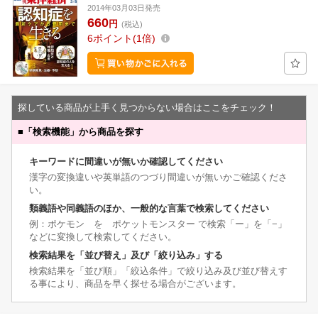
2014年03月03日発売
660
円
(税込)
6
ポイント
1倍
探している商品が上手く見つからない場合はここをチェック！
■
「検索機能」から商品を探す
キーワードに間違いが無いか確認してください
漢字の変換違いや英単語のつづり間違いが無いかご確認くださ
い。
類義語や同義語のほか、一般的な言葉で検索してください
例：ポケモン を ポケットモンスター で検索「ー」を「−」
などに変換して検索してください。
検索結果を「並び替え」及び「絞り込み」する
検索結果を「並び順」「絞込条件」で絞り込み及び並び替えす
る事により、商品を早く探せる場合がございます。