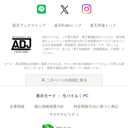
楽天ブックストップ
楽天Koboトップ
楽天市場トップ
ABJマークは、この電子書店・電子書籍配信サービスが、著作権
者からコンテンツ使用許諾を得た正規版配信サービスであること
を示す登録商標（登録番号 第6091713号）です。詳しくは
［ABJマーク］または［電子出版制作・流通協議会］で検索して
ください。
セール・商品情報は定期的に更新されるため、サイト内の表示価格がページによって異なる場
合がございます。最新の価格は買い物かごでご確認ください。
このページの先頭に戻る
表示モード
モバイル
PC
企業情報
個人情報保護方針
特定商取引法に基づく表記
サステナビリティ