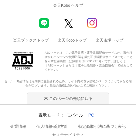
楽天Kobo ヘルプ
楽天ブックストップ
楽天Koboトップ
楽天市場トップ
ABJマークは、この電子書店・電子書籍配信サービスが、著作権
者からコンテンツ使用許諾を得た正規版配信サービスであること
を示す登録商標（登録番号 第6091713号）です。詳しくは
［ABJマーク］または［電子出版制作・流通協議会］で検索して
ください。
セール・商品情報は定期的に更新されるため、サイト内の表示価格がページによって異なる場
合がございます。最新の価格は買い物かごでご確認ください。
このページの先頭に戻る
表示モード
モバイル
PC
企業情報
個人情報保護方針
特定商取引法に基づく表記
サステナビリティ