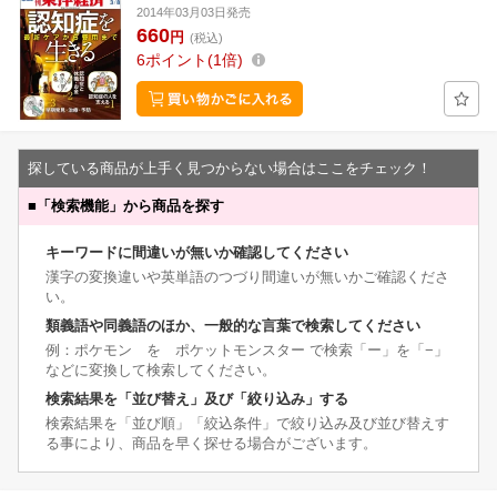
2014年03月03日発売
660
円
(税込)
6
ポイント
1倍
探している商品が上手く見つからない場合はここをチェック！
■
「検索機能」から商品を探す
キーワードに間違いが無いか確認してください
漢字の変換違いや英単語のつづり間違いが無いかご確認くださ
い。
類義語や同義語のほか、一般的な言葉で検索してください
例：ポケモン を ポケットモンスター で検索「ー」を「−」
などに変換して検索してください。
検索結果を「並び替え」及び「絞り込み」する
検索結果を「並び順」「絞込条件」で絞り込み及び並び替えす
る事により、商品を早く探せる場合がございます。