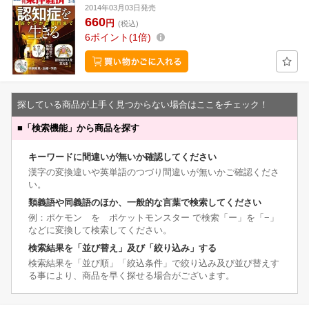
2014年03月03日発売
660
円
(税込)
6
ポイント
1倍
探している商品が上手く見つからない場合はここをチェック！
■
「検索機能」から商品を探す
キーワードに間違いが無いか確認してください
漢字の変換違いや英単語のつづり間違いが無いかご確認くださ
い。
類義語や同義語のほか、一般的な言葉で検索してください
例：ポケモン を ポケットモンスター で検索「ー」を「−」
などに変換して検索してください。
検索結果を「並び替え」及び「絞り込み」する
検索結果を「並び順」「絞込条件」で絞り込み及び並び替えす
る事により、商品を早く探せる場合がございます。