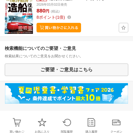
2026年03月02日発売
880
円
(税込)
8
ポイント
1倍
検索機能についてのご要望・ご意見
検索結果についてのご意見をお聞かせください。
ご要望・ご意見はこちら
買い物かご
お気に入り
閲覧履歴
購入履歴
クーポン