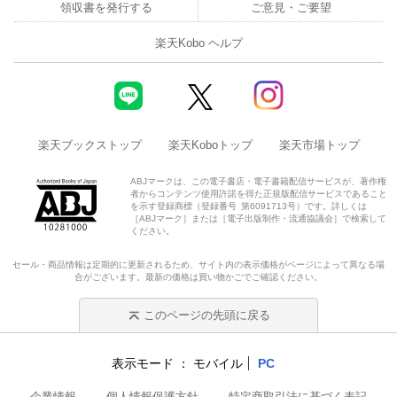
領収書を発行する
ご意見・ご要望
楽天Kobo ヘルプ
楽天ブックストップ
楽天Koboトップ
楽天市場トップ
ABJマークは、この電子書店・電子書籍配信サービスが、著作権
者からコンテンツ使用許諾を得た正規版配信サービスであること
を示す登録商標（登録番号 第6091713号）です。詳しくは
［ABJマーク］または［電子出版制作・流通協議会］で検索して
ください。
セール・商品情報は定期的に更新されるため、サイト内の表示価格がページによって異なる場
合がございます。最新の価格は買い物かごでご確認ください。
このページの先頭に戻る
表示モード
モバイル
PC
企業情報
個人情報保護方針
特定商取引法に基づく表記