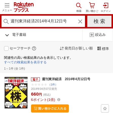
メニュー
電子書籍
絞込み
セーフサーチ
発売日が新しい順
標準
関連性の高い検索結果のみを表示しています。
すべての検索結果を表示する
1～1件 (全 1件)
週刊東洋経済 2014年4月12日号
（1件）
2014年04月07日発売
660
円
(税込)
6
ポイント
1倍