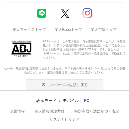
楽天ブックストップ
楽天Koboトップ
楽天市場トップ
ABJマークは、この電子書店・電子書籍配信サービスが、著作権
者からコンテンツ使用許諾を得た正規版配信サービスであること
を示す登録商標（登録番号 第6091713号）です。詳しくは
［ABJマーク］または［電子出版制作・流通協議会］で検索して
ください。
セール・商品情報は定期的に更新されるため、サイト内の表示価格がページによって異なる場
合がございます。最新の価格は買い物かごでご確認ください。
このページの先頭に戻る
表示モード
モバイル
PC
企業情報
個人情報保護方針
特定商取引法に基づく表記
サステナビリティ