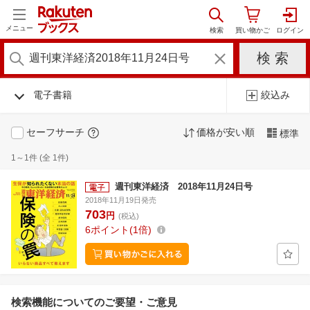
メニュー
電子書籍
絞込み
セーフサーチ
価格が安い順
標準
1～1件 (全 1件)
週刊東洋経済 2018年11月24日号
2018年11月19日発売
703
円
(税込)
6
ポイント
1倍
検索機能についてのご要望・ご意見