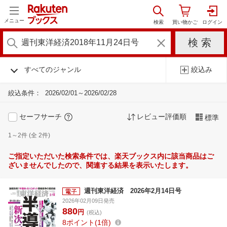
メニュー
すべてのジャンル
絞込み
絞込条件：
2026/02/01～2026/02/28
セーフサーチ
レビュー評価順
標準
1～2件 (全 2件)
ご指定いただいた検索条件では、楽天ブックス内に該当商品はご
ざいませんでしたので、関連する結果を表示いたします。
週刊東洋経済 2026年2月14日号
2026年02月09日発売
880
円
(税込)
8
ポイント
1倍