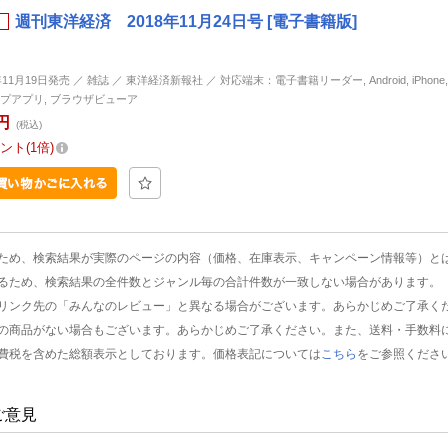
週刊東洋経済 2018年11月24日号 [電子書籍版]
年11月19日発売 ／ 雑誌 ／ 東洋経済新報社 ／ 対応端末：電子書籍リーダー, Android, iPhone, i
プアプリ, ブラウザビューア
円
(税込)
ント
1倍
ため、検索結果が実際のページの内容（価格、在庫表示、キャンペーン情報等）と
るため、検索結果の全件数とジャンル毎の合計件数が一致しない場合があります。
リンク先の「みんなのレビュー」と異なる場合がございます。あらかじめご了承く
の商品がない場合もございます。あらかじめご了承ください。また、送料・手数料
費税を含めた総額表示としております。価格表記については
こちら
をご参照くださ
ご意見