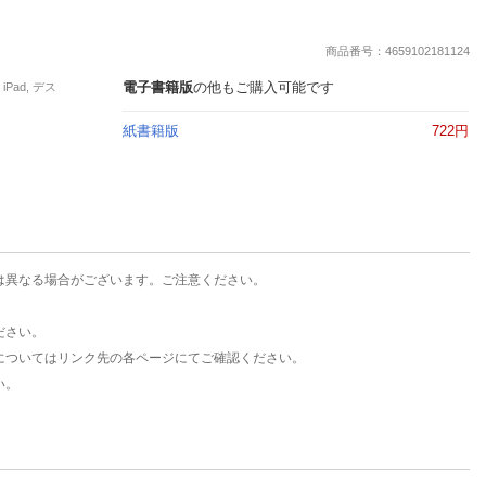
楽天チケット
エンタメニュース
商品番号：4659102181124
推し楽
電子書籍版
の他もご購入可能です
Pad, デス
紙書籍版
722円
は異なる場合がございます。ご注意ください。
ださい。
についてはリンク先の各ページにてご確認ください。
い。