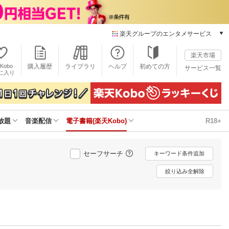
楽天グループのエンタメサービス
電子書籍
楽天市場
楽天Kobo
Kobo
購入履歴
ライブラリ
ヘルプ
初めての方
サービス一覧
本/ゲーム/CD/DVD
に入り
楽天ブックス
雑誌読み放題
楽天マガジン
放題
音楽配信
電子書籍(楽天Kobo)
R18+
音楽配信
楽天ミュージック
動画配信
セーフサーチ
キーワード条件追加
楽天TV
動画配信ガイド
絞り込み全解除
Rakuten PLAY
無料テレビ
Rチャンネル
チケット