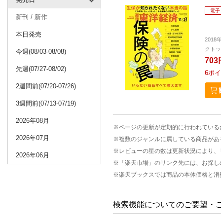
電子
新刊 / 新作
本日発売
2018
クトッ
今週(08/03-08/08)
703
先週(07/27-08/02)
6
ポイ
2週間前(07/20-07/26)
3週間前(07/13-07/19)
2026年08月
※ページの更新が定期的に行われている
2026年07月
※複数のジャンルに属している商品があ
※レビューの星の数は更新状況により、
2026年06月
※「楽天市場」のリンク先には、お探し
※楽天ブックスでは商品の本体価格と消
検索機能についてのご要望・