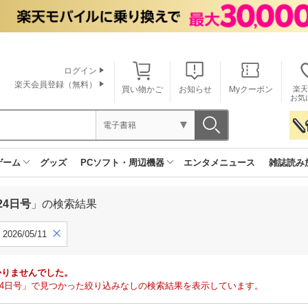
ログイン
楽天会員登録（無料）
買い物かご
お知らせ
Myクーポン
楽天
お気
電子書籍
ゲーム
グッズ
PCソフト・周辺機器
エンタメニュース
雑誌読み
24日号
」の検索結果
2026/05/11
かりませんでした。
月24日号」で見つかった絞り込みなしの検索結果を表示しています。