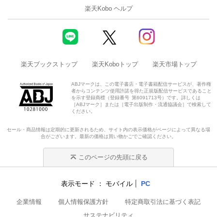
楽天Kobo ヘルプ
楽天ブックストップ
楽天Koboトップ
楽天市場トップ
ABJマークは、この電子書店・電子書籍配信サービスが、著作権
者からコンテンツ使用許諾を得た正規版配信サービスであること
を示す登録商標（登録番号 第6091713号）です。詳しくは
［ABJマーク］または［電子出版制作・流通協議会］で検索して
ください。
セール・商品情報は定期的に更新されるため、サイト内の表示価格がページによって異なる場
合がございます。最新の価格は買い物かごでご確認ください。
このページの先頭に戻る
表示モード
モバイル
PC
企業情報
個人情報保護方針
特定商取引法に基づく表記
サステナビリティ