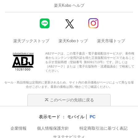
楽天Kobo ヘルプ
楽天ブックストップ
楽天Koboトップ
楽天市場トップ
ABJマークは、この電子書店・電子書籍配信サービスが、著作権
者からコンテンツ使用許諾を得た正規版配信サービスであること
を示す登録商標（登録番号 第6091713号）です。詳しくは
［ABJマーク］または［電子出版制作・流通協議会］で検索して
ください。
セール・商品情報は定期的に更新されるため、サイト内の表示価格がページによって異なる場
合がございます。最新の価格は買い物かごでご確認ください。
このページの先頭に戻る
表示モード
モバイル
PC
企業情報
個人情報保護方針
特定商取引法に基づく表記
サステナビリティ