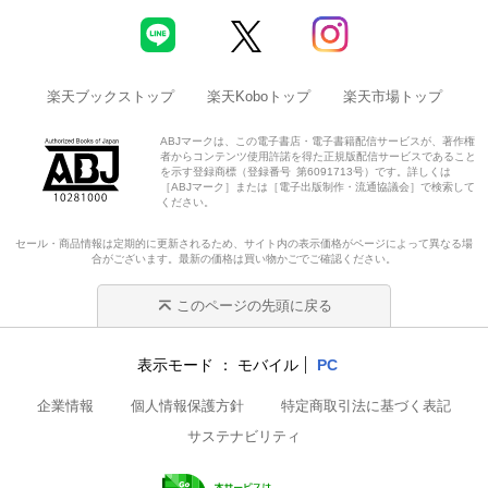
楽天ブックストップ
楽天Koboトップ
楽天市場トップ
ABJマークは、この電子書店・電子書籍配信サービスが、著作権
者からコンテンツ使用許諾を得た正規版配信サービスであること
を示す登録商標（登録番号 第6091713号）です。詳しくは
［ABJマーク］または［電子出版制作・流通協議会］で検索して
ください。
セール・商品情報は定期的に更新されるため、サイト内の表示価格がページによって異なる場
合がございます。最新の価格は買い物かごでご確認ください。
このページの先頭に戻る
表示モード
モバイル
PC
企業情報
個人情報保護方針
特定商取引法に基づく表記
サステナビリティ