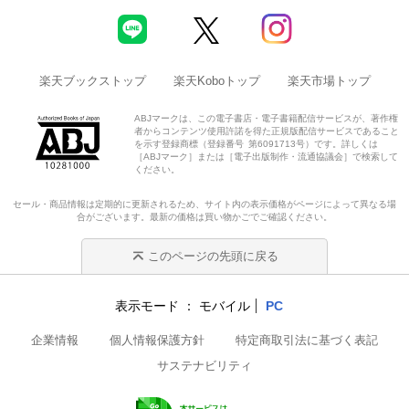
楽天ブックストップ
楽天Koboトップ
楽天市場トップ
ABJマークは、この電子書店・電子書籍配信サービスが、著作権
者からコンテンツ使用許諾を得た正規版配信サービスであること
を示す登録商標（登録番号 第6091713号）です。詳しくは
［ABJマーク］または［電子出版制作・流通協議会］で検索して
ください。
セール・商品情報は定期的に更新されるため、サイト内の表示価格がページによって異なる場
合がございます。最新の価格は買い物かごでご確認ください。
このページの先頭に戻る
表示モード
モバイル
PC
企業情報
個人情報保護方針
特定商取引法に基づく表記
サステナビリティ