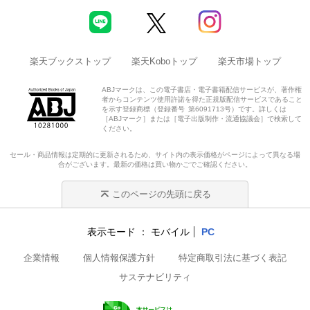
楽天ブックストップ
楽天Koboトップ
楽天市場トップ
ABJマークは、この電子書店・電子書籍配信サービスが、著作権
者からコンテンツ使用許諾を得た正規版配信サービスであること
を示す登録商標（登録番号 第6091713号）です。詳しくは
［ABJマーク］または［電子出版制作・流通協議会］で検索して
ください。
セール・商品情報は定期的に更新されるため、サイト内の表示価格がページによって異なる場
合がございます。最新の価格は買い物かごでご確認ください。
このページの先頭に戻る
表示モード
モバイル
PC
企業情報
個人情報保護方針
特定商取引法に基づく表記
サステナビリティ