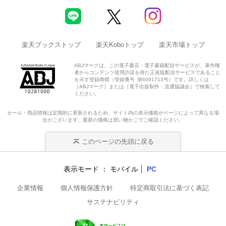
楽天ブックストップ
楽天Koboトップ
楽天市場トップ
ABJマークは、この電子書店・電子書籍配信サービスが、著作権
者からコンテンツ使用許諾を得た正規版配信サービスであること
を示す登録商標（登録番号 第6091713号）です。詳しくは
［ABJマーク］または［電子出版制作・流通協議会］で検索して
ください。
セール・商品情報は定期的に更新されるため、サイト内の表示価格がページによって異なる場
合がございます。最新の価格は買い物かごでご確認ください。
このページの先頭に戻る
表示モード
モバイル
PC
企業情報
個人情報保護方針
特定商取引法に基づく表記
サステナビリティ