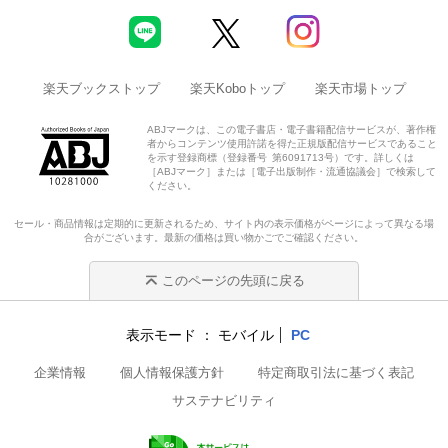
楽天ブックストップ
楽天Koboトップ
楽天市場トップ
ABJマークは、この電子書店・電子書籍配信サービスが、著作権
者からコンテンツ使用許諾を得た正規版配信サービスであること
を示す登録商標（登録番号 第6091713号）です。詳しくは
［ABJマーク］または［電子出版制作・流通協議会］で検索して
ください。
セール・商品情報は定期的に更新されるため、サイト内の表示価格がページによって異なる場
合がございます。最新の価格は買い物かごでご確認ください。
このページの先頭に戻る
表示モード
モバイル
PC
企業情報
個人情報保護方針
特定商取引法に基づく表記
サステナビリティ