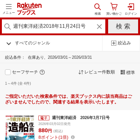
メニュー
すべてのジャンル
絞込み
絞込条件：
在庫あり
2026/03/01～2026/03/31
セーフサーチ
レビュー件数順
標準
1～4件 (全 4件)
ご指定いただいた検索条件では、楽天ブックス内に該当商品はご
ざいませんでしたので、関連する結果を表示いたします。
週刊東洋経済 2026年3月7日号
2026年03月02日発売
880
円
(税込)
8
ポイント
1倍