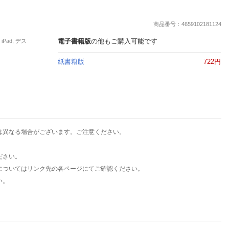
楽天チケット
エンタメニュース
商品番号：4659102181124
推し楽
電子書籍版
の他もご購入可能です
Pad, デス
紙書籍版
722円
は異なる場合がございます。ご注意ください。
ださい。
についてはリンク先の各ページにてご確認ください。
い。