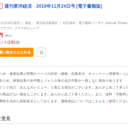
週刊東洋経済 2018年11月24日号 [電子書籍版]
年11月19日発売 ／ 雑誌 ／ 東洋経済新報社 ／ 対応端末：電子書籍リーダー, Android, iPhone, i
プアプリ, ブラウザビューア
円
(税込)
ント
1倍
ため、検索結果が実際のページの内容（価格、在庫表示、キャンペーン情報等）と
るため、検索結果の全件数とジャンル毎の合計件数が一致しない場合があります。
リンク先の「みんなのレビュー」と異なる場合がございます。あらかじめご了承く
の商品がない場合もございます。あらかじめご了承ください。また、送料・手数料
費税を含めた総額表示としております。価格表記については
こちら
をご参照くださ
ご意見