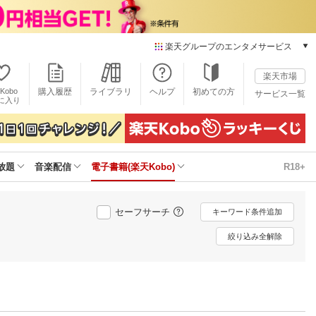
楽天グループのエンタメサービス
電子書籍
楽天市場
楽天Kobo
Kobo
購入履歴
ライブラリ
ヘルプ
初めての方
サービス一覧
本/ゲーム/CD/DVD
に入り
楽天ブックス
雑誌読み放題
楽天マガジン
放題
音楽配信
電子書籍(楽天Kobo)
R18+
音楽配信
楽天ミュージック
動画配信
セーフサーチ
キーワード条件追加
楽天TV
動画配信ガイド
絞り込み全解除
Rakuten PLAY
無料テレビ
Rチャンネル
チケット