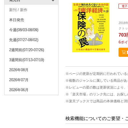
電子
新刊 / 新作
本日発売
2018
クトッ
今週(08/03-08/09)
703
先週(07/27-08/02)
6
ポイ
2週間前(07/20-07/26)
3週間前(07/13-07/19)
2026年08月
※ページの更新が定期的に行われている
2026年07月
※複数のジャンルに属している商品があ
※レビューの星の数は更新状況により、
2026年06月
※「楽天市場」のリンク先には、お探し
※楽天ブックスでは商品の本体価格と消
検索機能についてのご要望・