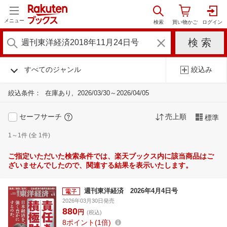
メニュー
すべてのジャンル
絞込み
絞込条件：
在庫あり
2026/03/30～2026/04/05
セーフサーチ
売上順
標準
1～1件 (全 1件)
ご指定いただいた検索条件では、楽天ブックス内に該当商品はご
ざいませんでしたので、関連する結果を表示いたします。
週刊東洋経済 2026年4月4日号
2026年03月30日発売
880
円
(税込)
8
ポイント
1倍