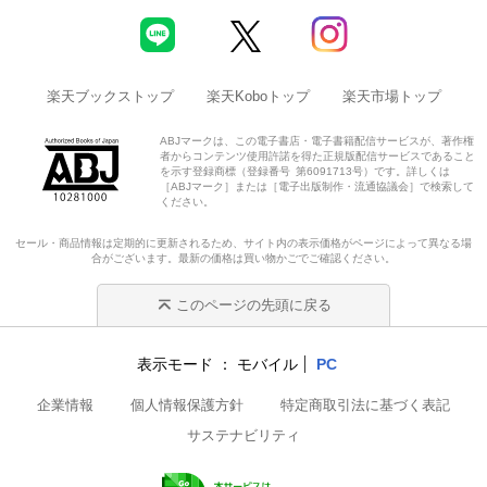
楽天ブックストップ
楽天Koboトップ
楽天市場トップ
ABJマークは、この電子書店・電子書籍配信サービスが、著作権
者からコンテンツ使用許諾を得た正規版配信サービスであること
を示す登録商標（登録番号 第6091713号）です。詳しくは
［ABJマーク］または［電子出版制作・流通協議会］で検索して
ください。
セール・商品情報は定期的に更新されるため、サイト内の表示価格がページによって異なる場
合がございます。最新の価格は買い物かごでご確認ください。
このページの先頭に戻る
表示モード
モバイル
PC
企業情報
個人情報保護方針
特定商取引法に基づく表記
サステナビリティ