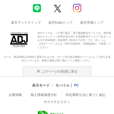
楽天ブックストップ
楽天Koboトップ
楽天市場トップ
ABJマークは、この電子書店・電子書籍配信サービスが、著作権
者からコンテンツ使用許諾を得た正規版配信サービスであること
を示す登録商標（登録番号 第6091713号）です。詳しくは
［ABJマーク］または［電子出版制作・流通協議会］で検索して
ください。
セール・商品情報は定期的に更新されるため、サイト内の表示価格がページによって異なる場
合がございます。最新の価格は買い物かごでご確認ください。
このページの先頭に戻る
表示モード
モバイル
PC
企業情報
個人情報保護方針
特定商取引法に基づく表記
サステナビリティ