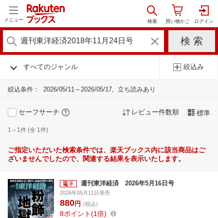
メニュー
すべてのジャンル
絞込み
絞込条件：
2026/05/11～2026/05/17
立ち読みあり
セーフサーチ
レビュー件数順
標準
1～1件 (全 1件)
ご指定いただいた検索条件では、楽天ブックス内に該当商品はご
ざいませんでしたので、関連する結果を表示いたします。
週刊東洋経済 2026年5月16日号
2026年05月11日発売
880
円
(税込)
8
ポイント
1倍