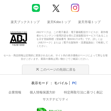
楽天ブックストップ
楽天Koboトップ
楽天市場トップ
ABJマークは、この電子書店・電子書籍配信サービスが、著作権
者からコンテンツ使用許諾を得た正規版配信サービスであること
を示す登録商標（登録番号 第6091713号）です。詳しくは
［ABJマーク］または［電子出版制作・流通協議会］で検索して
ください。
セール・商品情報は定期的に更新されるため、サイト内の表示価格がページによって異なる場
合がございます。最新の価格は買い物かごでご確認ください。
このページの先頭に戻る
表示モード
モバイル
PC
企業情報
個人情報保護方針
特定商取引法に基づく表記
サステナビリティ