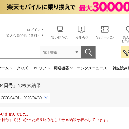
ログイン
楽天会員登録（無料）
買い物かご
お知らせ
Myクーポン
楽天
お気
電子書籍
ゲーム
グッズ
PCソフト・周辺機器
エンタメニュース
雑誌読み
24日号
」の検索結果
2026/04/01～2026/04/30
かりませんでした。
月24日号」で見つかった絞り込みなしの検索結果を表示しています。