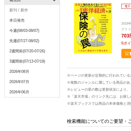
電子
新刊 / 新作
本日発売
2018
クトッ
今週(08/03-08/07)
703
先週(07/27-08/02)
6
ポイ
2週間前(07/20-07/26)
3週間前(07/13-07/19)
2026年08月
※ページの更新が定期的に行われている
2026年07月
※複数のジャンルに属している商品があ
※レビューの星の数は更新状況により、
2026年06月
※「楽天市場」のリンク先には、お探し
※楽天ブックスでは商品の本体価格と消
検索機能についてのご要望・