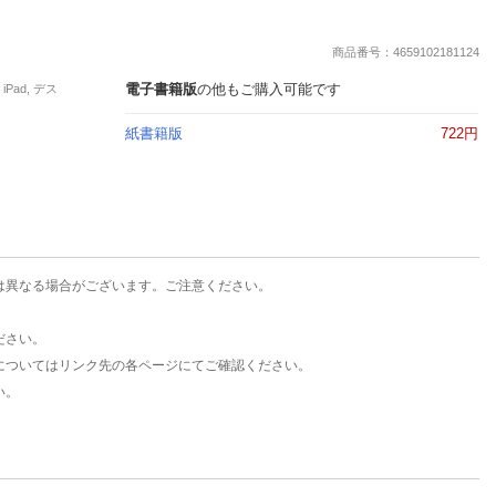
楽天チケット
エンタメニュース
商品番号：4659102181124
推し楽
電子書籍版
の他もご購入可能です
Pad, デス
紙書籍版
722円
は異なる場合がございます。ご注意ください。
ださい。
についてはリンク先の各ページにてご確認ください。
い。