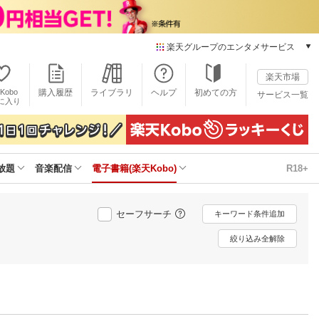
楽天グループのエンタメサービス
電子書籍
楽天市場
楽天Kobo
Kobo
購入履歴
ライブラリ
ヘルプ
初めての方
サービス一覧
本/ゲーム/CD/DVD
に入り
楽天ブックス
雑誌読み放題
楽天マガジン
放題
音楽配信
電子書籍(楽天Kobo)
R18+
音楽配信
楽天ミュージック
動画配信
セーフサーチ
キーワード条件追加
楽天TV
動画配信ガイド
絞り込み全解除
Rakuten PLAY
無料テレビ
Rチャンネル
チケット