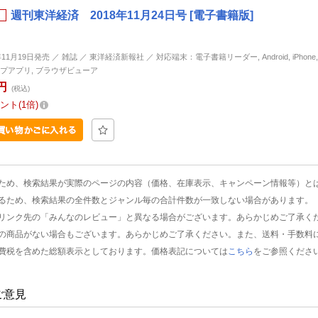
週刊東洋経済 2018年11月24日号 [電子書籍版]
年11月19日発売 ／ 雑誌 ／ 東洋経済新報社 ／ 対応端末：電子書籍リーダー, Android, iPhone, i
プアプリ, ブラウザビューア
円
(税込)
ント
1倍
ため、検索結果が実際のページの内容（価格、在庫表示、キャンペーン情報等）と
るため、検索結果の全件数とジャンル毎の合計件数が一致しない場合があります。
リンク先の「みんなのレビュー」と異なる場合がございます。あらかじめご了承く
の商品がない場合もございます。あらかじめご了承ください。また、送料・手数料
費税を含めた総額表示としております。価格表記については
こちら
をご参照くださ
ご意見