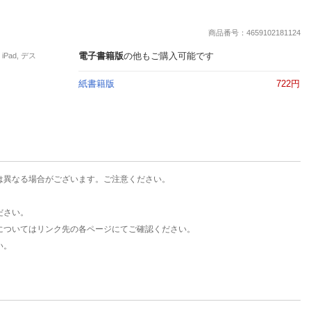
楽天チケット
エンタメニュース
商品番号：4659102181124
推し楽
電子書籍版
の他もご購入可能です
Pad, デス
紙書籍版
722円
は異なる場合がございます。ご注意ください。
ださい。
についてはリンク先の各ページにてご確認ください。
い。