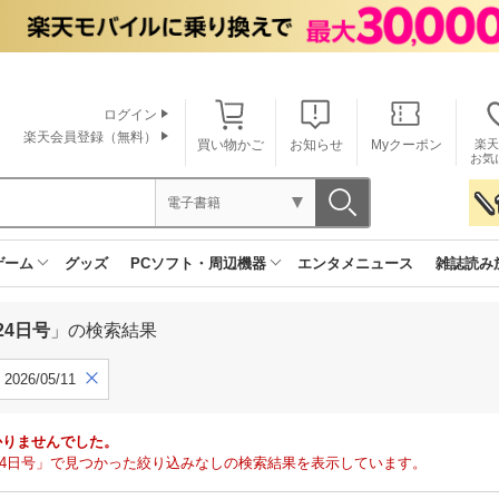
ログイン
楽天会員登録（無料）
買い物かご
お知らせ
Myクーポン
楽天
お気
電子書籍
ゲーム
グッズ
PCソフト・周辺機器
エンタメニュース
雑誌読み
24日号
」の検索結果
2026/05/11
かりませんでした。
月24日号」で見つかった絞り込みなしの検索結果を表示しています。