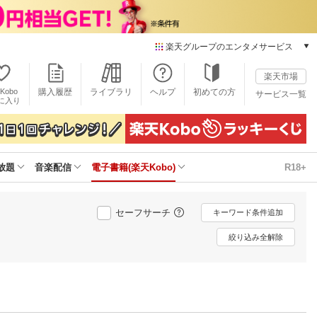
楽天グループのエンタメサービス
電子書籍
楽天市場
楽天Kobo
Kobo
購入履歴
ライブラリ
ヘルプ
初めての方
サービス一覧
本/ゲーム/CD/DVD
に入り
楽天ブックス
雑誌読み放題
楽天マガジン
放題
音楽配信
電子書籍(楽天Kobo)
R18+
音楽配信
楽天ミュージック
動画配信
セーフサーチ
キーワード条件追加
楽天TV
動画配信ガイド
絞り込み全解除
Rakuten PLAY
無料テレビ
Rチャンネル
チケット