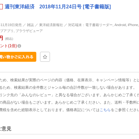
週刊東洋経済 2018年11月24日号 [電子書籍版]
年11月19日発売 ／ 雑誌 ／ 東洋経済新報社 ／ 対応端末：電子書籍リーダー, Android, iPhone, i
プアプリ, ブラウザビューア
円
(税込)
ント
1倍
ため、検索結果が実際のページの内容（価格、在庫表示、キャンペーン情報等）と
るため、検索結果の全件数とジャンル毎の合計件数が一致しない場合があります。
リンク先の「みんなのレビュー」と異なる場合がございます。あらかじめご了承く
の商品がない場合もございます。あらかじめご了承ください。また、送料・手数料
費税を含めた総額表示としております。価格表記については
こちら
をご参照くださ
ご意見