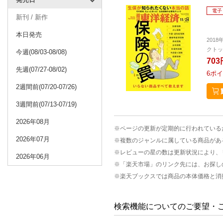
電子
新刊 / 新作
本日発売
2018
クトッ
今週(08/03-08/08)
703
先週(07/27-08/02)
6
ポイ
2週間前(07/20-07/26)
3週間前(07/13-07/19)
2026年08月
※ページの更新が定期的に行われている
2026年07月
※複数のジャンルに属している商品があ
※レビューの星の数は更新状況により、
2026年06月
※「楽天市場」のリンク先には、お探し
※楽天ブックスでは商品の本体価格と消
検索機能についてのご要望・