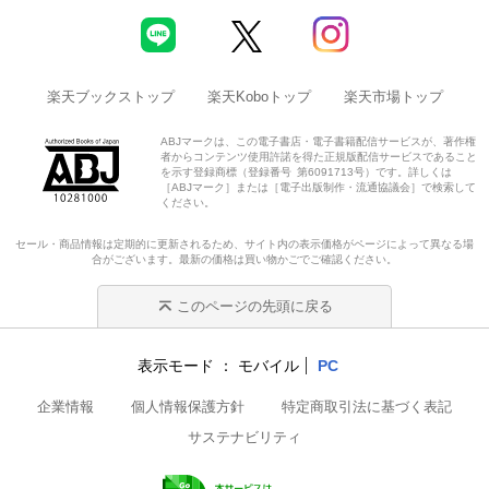
楽天ブックストップ
楽天Koboトップ
楽天市場トップ
ABJマークは、この電子書店・電子書籍配信サービスが、著作権
者からコンテンツ使用許諾を得た正規版配信サービスであること
を示す登録商標（登録番号 第6091713号）です。詳しくは
［ABJマーク］または［電子出版制作・流通協議会］で検索して
ください。
セール・商品情報は定期的に更新されるため、サイト内の表示価格がページによって異なる場
合がございます。最新の価格は買い物かごでご確認ください。
このページの先頭に戻る
表示モード
モバイル
PC
企業情報
個人情報保護方針
特定商取引法に基づく表記
サステナビリティ