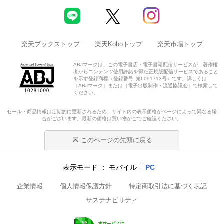
楽天ブックストップ
楽天Koboトップ
楽天市場トップ
ABJマークは、この電子書店・電子書籍配信サービスが、著作権
者からコンテンツ使用許諾を得た正規版配信サービスであること
を示す登録商標（登録番号 第6091713号）です。詳しくは
［ABJマーク］または［電子出版制作・流通協議会］で検索して
ください。
セール・商品情報は定期的に更新されるため、サイト内の表示価格がページによって異なる場
合がございます。最新の価格は買い物かごでご確認ください。
このページの先頭に戻る
表示モード
モバイル
PC
企業情報
個人情報保護方針
特定商取引法に基づく表記
サステナビリティ