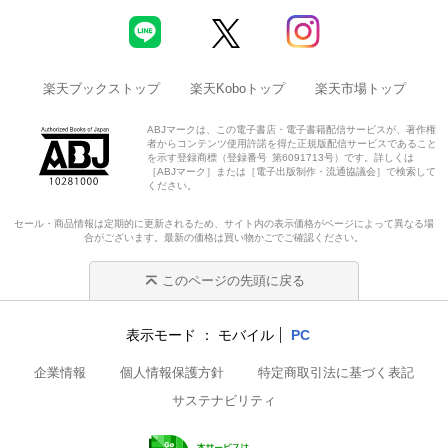
楽天ブックストップ
楽天Koboトップ
楽天市場トップ
ABJマークは、この電子書店・電子書籍配信サービスが、著作権
者からコンテンツ使用許諾を得た正規版配信サービスであること
を示す登録商標（登録番号 第6091713号）です。詳しくは
［ABJマーク］または［電子出版制作・流通協議会］で検索して
ください。
セール・商品情報は定期的に更新されるため、サイト内の表示価格がページによって異なる場
合がございます。最新の価格は買い物かごでご確認ください。
このページの先頭に戻る
表示モード
モバイル
PC
企業情報
個人情報保護方針
特定商取引法に基づく表記
サステナビリティ