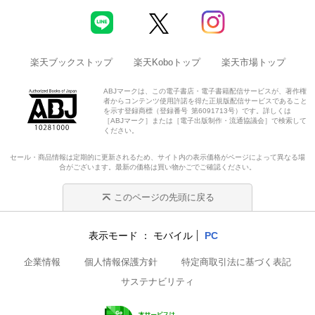
楽天ブックストップ
楽天Koboトップ
楽天市場トップ
ABJマークは、この電子書店・電子書籍配信サービスが、著作権
者からコンテンツ使用許諾を得た正規版配信サービスであること
を示す登録商標（登録番号 第6091713号）です。詳しくは
［ABJマーク］または［電子出版制作・流通協議会］で検索して
ください。
セール・商品情報は定期的に更新されるため、サイト内の表示価格がページによって異なる場
合がございます。最新の価格は買い物かごでご確認ください。
このページの先頭に戻る
表示モード
モバイル
PC
企業情報
個人情報保護方針
特定商取引法に基づく表記
サステナビリティ