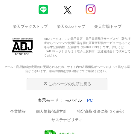
楽天ブックストップ
楽天Koboトップ
楽天市場トップ
ABJマークは、この電子書店・電子書籍配信サービスが、著作権
者からコンテンツ使用許諾を得た正規版配信サービスであること
を示す登録商標（登録番号 第6091713号）です。詳しくは
［ABJマーク］または［電子出版制作・流通協議会］で検索して
ください。
セール・商品情報は定期的に更新されるため、サイト内の表示価格がページによって異なる場
合がございます。最新の価格は買い物かごでご確認ください。
このページの先頭に戻る
表示モード
モバイル
PC
企業情報
個人情報保護方針
特定商取引法に基づく表記
サステナビリティ