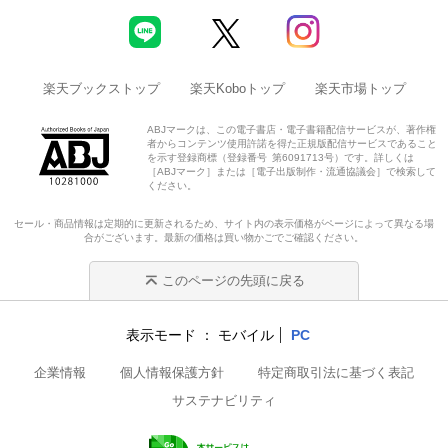
楽天ブックストップ
楽天Koboトップ
楽天市場トップ
ABJマークは、この電子書店・電子書籍配信サービスが、著作権
者からコンテンツ使用許諾を得た正規版配信サービスであること
を示す登録商標（登録番号 第6091713号）です。詳しくは
［ABJマーク］または［電子出版制作・流通協議会］で検索して
ください。
セール・商品情報は定期的に更新されるため、サイト内の表示価格がページによって異なる場
合がございます。最新の価格は買い物かごでご確認ください。
このページの先頭に戻る
表示モード
モバイル
PC
企業情報
個人情報保護方針
特定商取引法に基づく表記
サステナビリティ