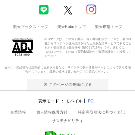
楽天ブックストップ
楽天Koboトップ
楽天市場トップ
ABJマークは、この電子書店・電子書籍配信サービスが、著作権
者からコンテンツ使用許諾を得た正規版配信サービスであること
を示す登録商標（登録番号 第6091713号）です。詳しくは
［ABJマーク］または［電子出版制作・流通協議会］で検索して
ください。
セール・商品情報は定期的に更新されるため、サイト内の表示価格がページによって異なる場
合がございます。最新の価格は買い物かごでご確認ください。
このページの先頭に戻る
表示モード
モバイル
PC
企業情報
個人情報保護方針
特定商取引法に基づく表記
サステナビリティ