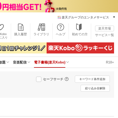
楽天グループのエンタメサービス
電子書籍
楽天市場
楽天Kobo
Kobo
購入履歴
ライブラリ
ヘルプ
初めての方
サービス一覧
本/ゲーム/CD/DVD
に入り
楽天ブックス
雑誌読み放題
楽天マガジン
放題
音楽配信
電子書籍(楽天Kobo)
R18+
音楽配信
楽天ミュージック
動画配信
セーフサーチ
キーワード条件追加
楽天TV
動画配信ガイド
絞り込み全解除
Rakuten PLAY
無料テレビ
Rチャンネル
チケット