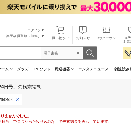
ログイン
楽天会員登録（無料）
買い物かご
お知らせ
Myクーポン
楽天
お気
電子書籍
ゲーム
グッズ
PCソフト・周辺機器
エンタメニュース
雑誌読み
24日号
」の検索結果
6/04/30
かりませんでした。
月24日号」で見つかった絞り込みなしの検索結果を表示しています。