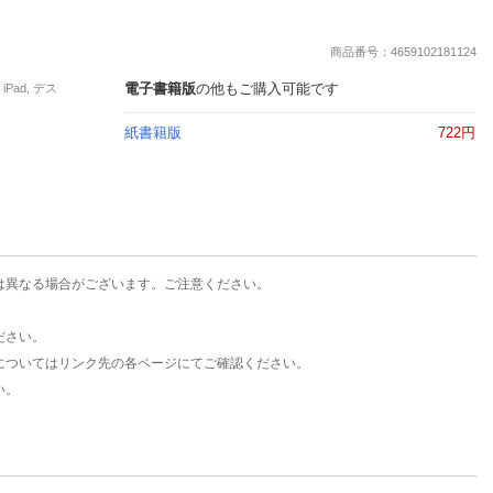
楽天チケット
エンタメニュース
商品番号：4659102181124
推し楽
電子書籍版
の他もご購入可能です
Pad, デス
紙書籍版
722円
は異なる場合がございます。ご注意ください。
ださい。
についてはリンク先の各ページにてご確認ください。
い。