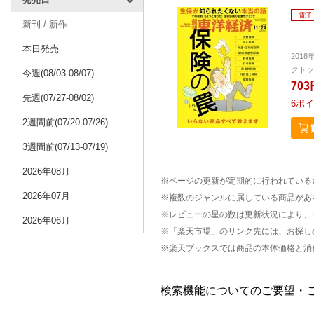
電子
新刊 / 新作
本日発売
2018
クトッ
今週(08/03-08/07)
703
先週(07/27-08/02)
6
ポイ
2週間前(07/20-07/26)
3週間前(07/13-07/19)
2026年08月
※ページの更新が定期的に行われている
2026年07月
※複数のジャンルに属している商品があ
※レビューの星の数は更新状況により、
2026年06月
※「楽天市場」のリンク先には、お探し
※楽天ブックスでは商品の本体価格と消
検索機能についてのご要望・