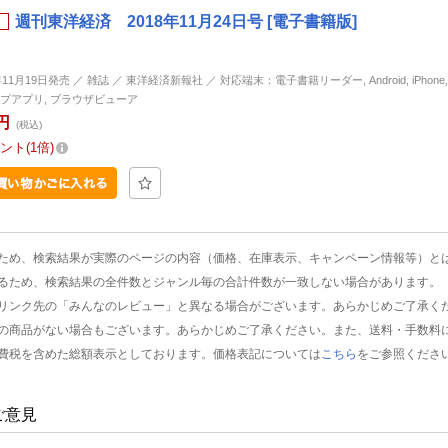
週刊東洋経済 2018年11月24日号 [電子書籍版]
年11月19日発売 ／ 雑誌 ／ 東洋経済新報社 ／ 対応端末：電子書籍リーダー, Android, iPhone, i
プアプリ, ブラウザビューア
円
(税込)
ント
1倍
ため、検索結果が実際のページの内容（価格、在庫表示、キャンペーン情報等）と
るため、検索結果の全件数とジャンル毎の合計件数が一致しない場合があります。
リンク先の「みんなのレビュー」と異なる場合がございます。あらかじめご了承く
の商品がない場合もございます。あらかじめご了承ください。また、送料・手数料
費税を含めた総額表示としております。価格表記については
こちら
をご参照くださ
ご意見