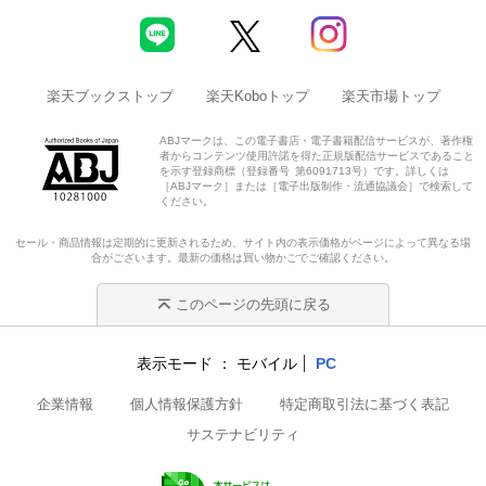
楽天ブックストップ
楽天Koboトップ
楽天市場トップ
ABJマークは、この電子書店・電子書籍配信サービスが、著作権
者からコンテンツ使用許諾を得た正規版配信サービスであること
を示す登録商標（登録番号 第6091713号）です。詳しくは
［ABJマーク］または［電子出版制作・流通協議会］で検索して
ください。
セール・商品情報は定期的に更新されるため、サイト内の表示価格がページによって異なる場
合がございます。最新の価格は買い物かごでご確認ください。
このページの先頭に戻る
表示モード
モバイル
PC
企業情報
個人情報保護方針
特定商取引法に基づく表記
サステナビリティ