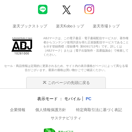
楽天ブックストップ
楽天Koboトップ
楽天市場トップ
ABJマークは、この電子書店・電子書籍配信サービスが、著作権
者からコンテンツ使用許諾を得た正規版配信サービスであること
を示す登録商標（登録番号 第6091713号）です。詳しくは
［ABJマーク］または［電子出版制作・流通協議会］で検索して
ください。
セール・商品情報は定期的に更新されるため、サイト内の表示価格がページによって異なる場
合がございます。最新の価格は買い物かごでご確認ください。
このページの先頭に戻る
表示モード
モバイル
PC
企業情報
個人情報保護方針
特定商取引法に基づく表記
サステナビリティ