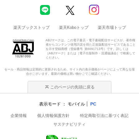
楽天ブックストップ
楽天Koboトップ
楽天市場トップ
ABJマークは、この電子書店・電子書籍配信サービスが、著作権
者からコンテンツ使用許諾を得た正規版配信サービスであること
を示す登録商標（登録番号 第6091713号）です。詳しくは
［ABJマーク］または［電子出版制作・流通協議会］で検索して
ください。
セール・商品情報は定期的に更新されるため、サイト内の表示価格がページによって異なる場
合がございます。最新の価格は買い物かごでご確認ください。
このページの先頭に戻る
表示モード
モバイル
PC
企業情報
個人情報保護方針
特定商取引法に基づく表記
サステナビリティ