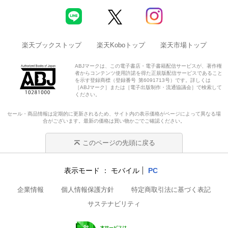
楽天ブックストップ
楽天Koboトップ
楽天市場トップ
ABJマークは、この電子書店・電子書籍配信サービスが、著作権
者からコンテンツ使用許諾を得た正規版配信サービスであること
を示す登録商標（登録番号 第6091713号）です。詳しくは
［ABJマーク］または［電子出版制作・流通協議会］で検索して
ください。
セール・商品情報は定期的に更新されるため、サイト内の表示価格がページによって異なる場
合がございます。最新の価格は買い物かごでご確認ください。
このページの先頭に戻る
表示モード
モバイル
PC
企業情報
個人情報保護方針
特定商取引法に基づく表記
サステナビリティ