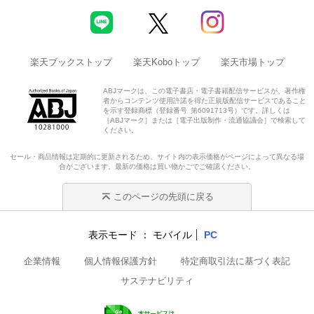
楽天ブックストップ
楽天Koboトップ
楽天市場トップ
ABJマークは、この電子書店・電子書籍配信サービスが、著作権
者からコンテンツ使用許諾を得た正規版配信サービスであること
を示す登録商標（登録番号 第6091713号）です。詳しくは
［ABJマーク］または［電子出版制作・流通協議会］で検索して
ください。
セール・商品情報は定期的に更新されるため、サイト内の表示価格がページによって異なる場
合がございます。最新の価格は買い物かごでご確認ください。
このページの先頭に戻る
表示モード
モバイル
PC
企業情報
個人情報保護方針
特定商取引法に基づく表記
サステナビリティ