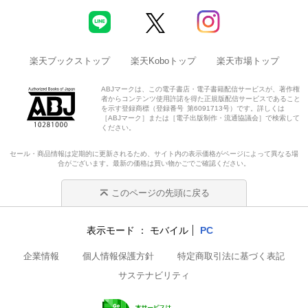
楽天ブックストップ
楽天Koboトップ
楽天市場トップ
ABJマークは、この電子書店・電子書籍配信サービスが、著作権
者からコンテンツ使用許諾を得た正規版配信サービスであること
を示す登録商標（登録番号 第6091713号）です。詳しくは
［ABJマーク］または［電子出版制作・流通協議会］で検索して
ください。
セール・商品情報は定期的に更新されるため、サイト内の表示価格がページによって異なる場
合がございます。最新の価格は買い物かごでご確認ください。
このページの先頭に戻る
表示モード
モバイル
PC
企業情報
個人情報保護方針
特定商取引法に基づく表記
サステナビリティ