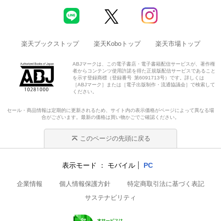
楽天ブックストップ
楽天Koboトップ
楽天市場トップ
ABJマークは、この電子書店・電子書籍配信サービスが、著作権
者からコンテンツ使用許諾を得た正規版配信サービスであること
を示す登録商標（登録番号 第6091713号）です。詳しくは
［ABJマーク］または［電子出版制作・流通協議会］で検索して
ください。
セール・商品情報は定期的に更新されるため、サイト内の表示価格がページによって異なる場
合がございます。最新の価格は買い物かごでご確認ください。
このページの先頭に戻る
表示モード
モバイル
PC
企業情報
個人情報保護方針
特定商取引法に基づく表記
サステナビリティ