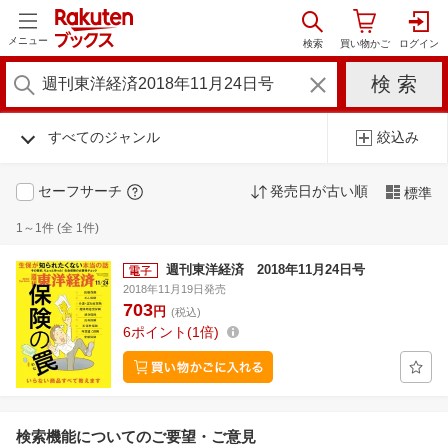
メニュー
すべてのジャンル
絞込み
セーフサーチ
発売日が古い順
標準
1～1件 (全 1件)
週刊東洋経済 2018年11月24日号
2018年11月19日発売
703
円
(税込)
6
ポイント
1倍
検索機能についてのご要望・ご意見