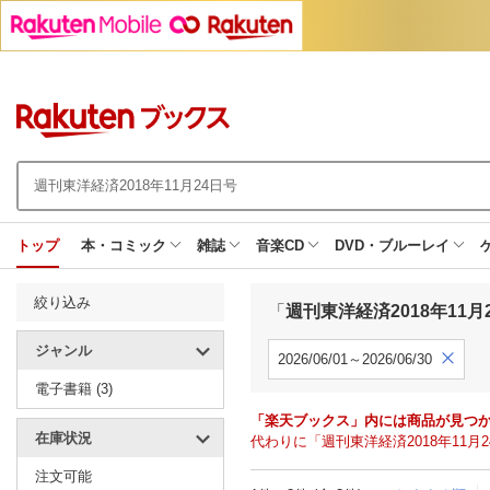
トップ
本・コミック
雑誌
音楽CD
DVD・ブルーレイ
絞り込み
「
週刊東洋経済2018年11月
ジャンル
2026/06/01～2026/06/30
電子書籍 (3)
「楽天ブックス」内には商品が見つ
在庫状況
代わりに「週刊東洋経済2018年11
注文可能