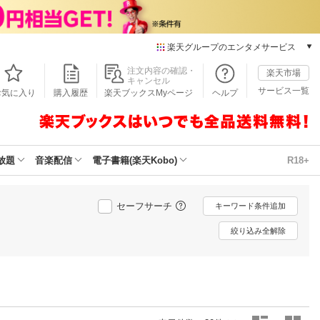
楽天グループのエンタメサービス
本/ゲーム/CD/DVD
注文内容の確認・
楽天市場
キャンセル
楽天ブックス
サービス一覧
お気に入り
購入履歴
楽天ブックスMyページ
ヘルプ
電子書籍
楽天Kobo
雑誌読み放題
楽天マガジン
放題
音楽配信
電子書籍(楽天Kobo)
R18+
音楽配信
楽天ミュージック
動画配信
セーフサーチ
キーワード条件追加
楽天TV
絞り込み全解除
動画配信ガイド
Rakuten PLAY
無料テレビ
Rチャンネル
チケット