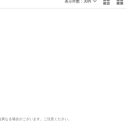
楽天チケット
表示件数：
30件
エンタメニュース
推し楽
は異なる場合がございます。ご注意ください。