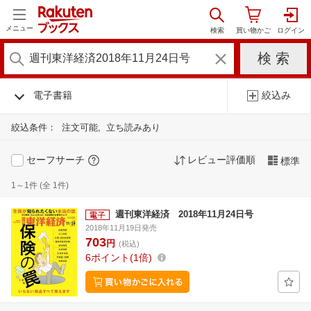
メニュー
電子書籍
絞込み
絞込条件：
注文可能
立ち読みあり
セーフサーチ
レビュー評価順
標準
1～1件 (全 1件)
週刊東洋経済 2018年11月24日号
2018年11月19日発売
703
円
(税込)
6
ポイント
1倍