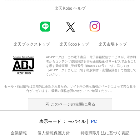
楽天Kobo ヘルプ
楽天ブックストップ
楽天Koboトップ
楽天市場トップ
ABJマークは、この電子書店・電子書籍配信サービスが、著作権
者からコンテンツ使用許諾を得た正規版配信サービスであること
を示す登録商標（登録番号 第6091713号）です。詳しくは
［ABJマーク］または［電子出版制作・流通協議会］で検索して
ください。
セール・商品情報は定期的に更新されるため、サイト内の表示価格がページによって異なる場
合がございます。最新の価格は買い物かごでご確認ください。
このページの先頭に戻る
表示モード
モバイル
PC
企業情報
個人情報保護方針
特定商取引法に基づく表記