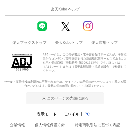
楽天Kobo ヘルプ
楽天ブックストップ
楽天Koboトップ
楽天市場トップ
ABJマークは、この電子書店・電子書籍配信サービスが、著作権
者からコンテンツ使用許諾を得た正規版配信サービスであること
を示す登録商標（登録番号 第6091713号）です。詳しくは
［ABJマーク］または［電子出版制作・流通協議会］で検索して
ください。
セール・商品情報は定期的に更新されるため、サイト内の表示価格がページによって異なる場
合がございます。最新の価格は買い物かごでご確認ください。
このページの先頭に戻る
表示モード
モバイル
PC
企業情報
個人情報保護方針
特定商取引法に基づく表記