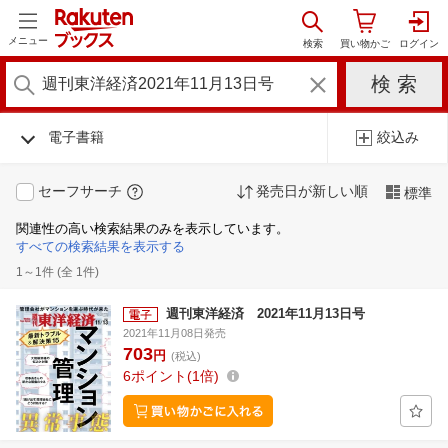
メニュー
電子書籍
絞込み
セーフサーチ
発売日が新しい順
標準
関連性の高い検索結果のみを表示しています。
すべての検索結果を表示する
1～1件 (全 1件)
週刊東洋経済 2021年11月13日号
2021年11月08日発売
703
円
(税込)
6
ポイント
1倍