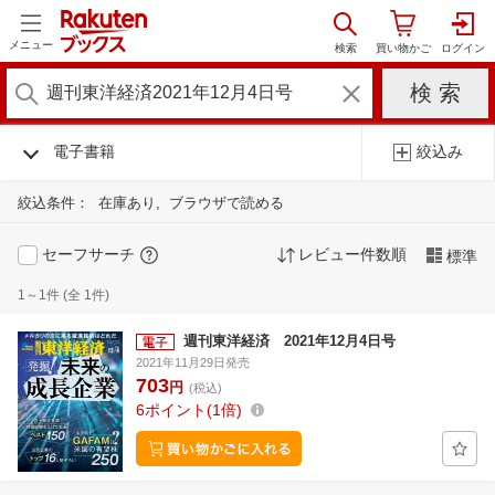
メニュー
電子書籍
絞込み
絞込条件：
在庫あり
ブラウザで読める
セーフサーチ
レビュー件数順
標準
1～1件 (全 1件)
週刊東洋経済 2021年12月4日号
2021年11月29日発売
703
円
(税込)
6
ポイント
1倍