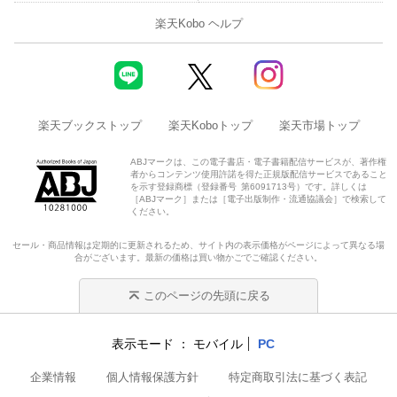
楽天Kobo ヘルプ
楽天ブックストップ
楽天Koboトップ
楽天市場トップ
ABJマークは、この電子書店・電子書籍配信サービスが、著作権
者からコンテンツ使用許諾を得た正規版配信サービスであること
を示す登録商標（登録番号 第6091713号）です。詳しくは
［ABJマーク］または［電子出版制作・流通協議会］で検索して
ください。
セール・商品情報は定期的に更新されるため、サイト内の表示価格がページによって異なる場
合がございます。最新の価格は買い物かごでご確認ください。
このページの先頭に戻る
表示モード
モバイル
PC
企業情報
個人情報保護方針
特定商取引法に基づく表記