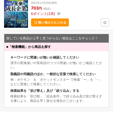
2021年11月29日発売
703
円
(税込)
6
ポイント
1倍
探している商品が上手く見つからない場合はここをチェック！
■
「検索機能」から商品を探す
キーワードに間違いが無いか確認してください
漢字の変換違いや英単語のつづり間違いが無いかご確認くださ
い。
類義語や同義語のほか、一般的な言葉で検索してください
例：ポケモン を ポケットモンスター で検索「ー」を「−」
などに変換して検索してください。
検索結果を「並び替え」及び「絞り込み」する
検索結果を「並び順」「絞込条件」で絞り込み及び並び替えす
る事により、商品を早く探せる場合がございます。