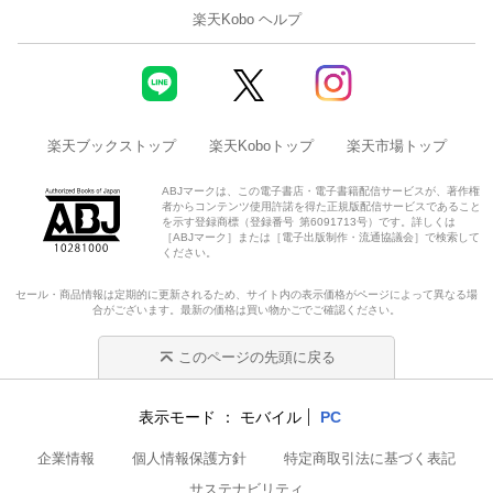
楽天Kobo ヘルプ
楽天ブックストップ
楽天Koboトップ
楽天市場トップ
ABJマークは、この電子書店・電子書籍配信サービスが、著作権
者からコンテンツ使用許諾を得た正規版配信サービスであること
を示す登録商標（登録番号 第6091713号）です。詳しくは
［ABJマーク］または［電子出版制作・流通協議会］で検索して
ください。
セール・商品情報は定期的に更新されるため、サイト内の表示価格がページによって異なる場
合がございます。最新の価格は買い物かごでご確認ください。
このページの先頭に戻る
表示モード
モバイル
PC
企業情報
個人情報保護方針
特定商取引法に基づく表記
サステナビリティ