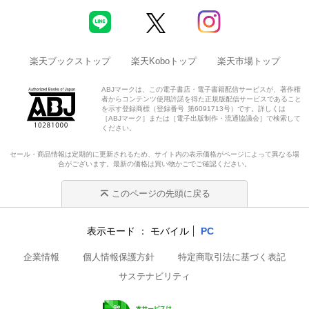
楽天ブックストップ
楽天Koboトップ
楽天市場トップ
ABJマークは、この電子書店・電子書籍配信サービスが、著作権
者からコンテンツ使用許諾を得た正規版配信サービスであること
を示す登録商標（登録番号 第6091713号）です。詳しくは
［ABJマーク］または［電子出版制作・流通協議会］で検索して
ください。
セール・商品情報は定期的に更新されるため、サイト内の表示価格がページによって異なる場
合がございます。最新の価格は買い物かごでご確認ください。
このページの先頭に戻る
表示モード
モバイル
PC
企業情報
個人情報保護方針
特定商取引法に基づく表記
サステナビリティ