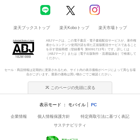
楽天ブックストップ
楽天Koboトップ
楽天市場トップ
ABJマークは、この電子書店・電子書籍配信サービスが、著作権
者からコンテンツ使用許諾を得た正規版配信サービスであること
を示す登録商標（登録番号 第6091713号）です。詳しくは
［ABJマーク］または［電子出版制作・流通協議会］で検索して
ください。
セール・商品情報は定期的に更新されるため、サイト内の表示価格がページによって異なる場
合がございます。最新の価格は買い物かごでご確認ください。
このページの先頭に戻る
表示モード
モバイル
PC
企業情報
個人情報保護方針
特定商取引法に基づく表記
サステナビリティ