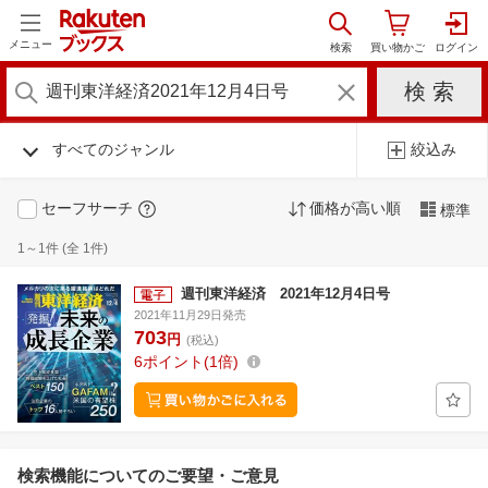
メニュー
すべてのジャンル
絞込み
セーフサーチ
価格が高い順
標準
1～1件 (全 1件)
週刊東洋経済 2021年12月4日号
2021年11月29日発売
703
円
(税込)
6
ポイント
1倍
検索機能についてのご要望・ご意見